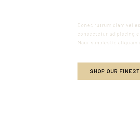
porttitor id semper ne
Donec rutrum diam vel es
consectetur adipiscing e
Mauris molestie aliquam u
SHOP OUR FINES