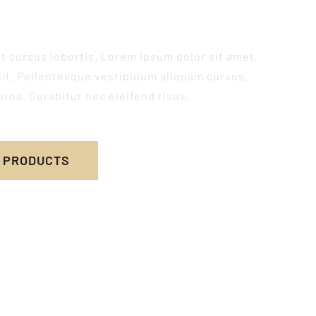
c, pharetra sit amet enim.
t cursus lobortis. Lorem ipsum dolor sit amet,
lit. Pellentesque vestibulum aliquam cursus.
rna. Curabitur nec eleifend risus.
T PRODUCTS