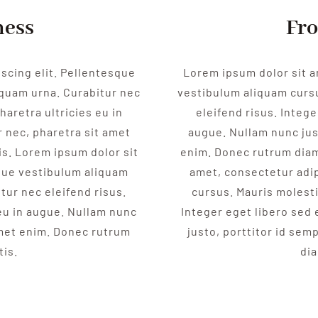
ness
Fro
scing elit. Pellentesque
Lorem ipsum dolor sit a
iquam urna. Curabitur nec
vestibulum aliquam cursu
haretra ultricies eu in
eleifend risus. Intege
 nec, pharetra sit amet
augue. Nullam nunc jus
is. Lorem ipsum dolor sit
enim. Donec rutrum diam 
sque vestibulum aliquam
amet, consectetur adip
tur nec eleifend risus.
cursus. Mauris molesti
 eu in augue. Nullam nunc
Integer eget libero sed 
amet enim. Donec rutrum
justo, porttitor id sem
tis.
dia