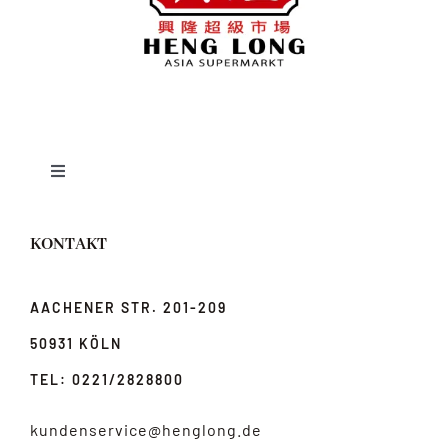
Toggle
Navigation
News
KONTAKT
Über uns
AACHENER STR. 201-209
50931 KÖLN
jobs
TEL: 0221/2828800
Anfahrt & Kontakt
kundenservice@henglong.de