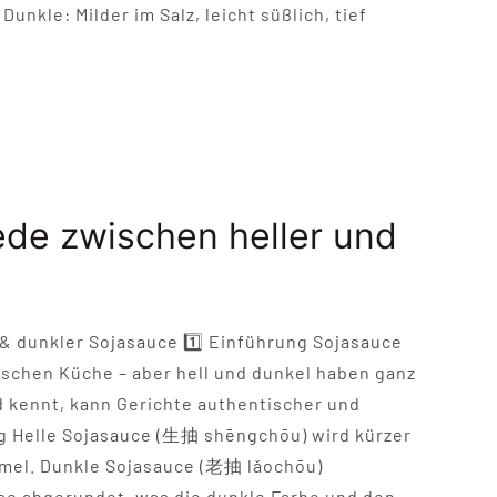
nkle: Milder im Salz, leicht süßlich, tief
ede zwischen heller und
& dunkler Sojasauce 1️⃣ Einführung Sojasauce
tischen Küche – aber hell und dunkel haben ganz
 kennt, kann Gerichte authentischer und
g Helle Sojasauce (生抽 shēngchōu) wird kürzer
amel. Dunkle Sojasauce (老抽 lǎochōu)
sse abgerundet, was die dunkle Farbe und den