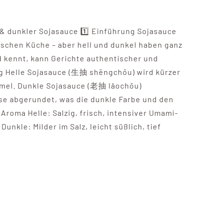
& dunkler Sojasauce 1️⃣ Einführung Sojasauce
tischen Küche – aber hell und dunkel haben ganz
 kennt, kann Gerichte authentischer und
g Helle Sojasauce (生抽 shēngchōu) wird kürzer
amel. Dunkle Sojasauce (老抽 lǎochōu)
sse abgerundet, was die dunkle Farbe und den
roma Helle: Salzig, frisch, intensiver Umami-
nkle: Milder im Salz, leicht süßlich, tief