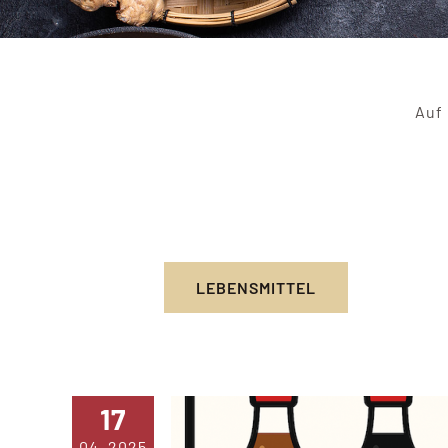
Auf 
LEBENSMITTEL
17
04, 2025