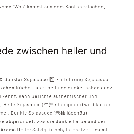
r Name "Wok" kommt aus dem Kantonesischen.
ede zwischen heller und
& dunkler Sojasauce 1️⃣ Einführung Sojasauce
tischen Küche – aber hell und dunkel haben ganz
 kennt, kann Gerichte authentischer und
g Helle Sojasauce (生抽 shēngchōu) wird kürzer
amel. Dunkle Sojasauce (老抽 lǎochōu)
sse abgerundet, was die dunkle Farbe und den
roma Helle: Salzig, frisch, intensiver Umami-