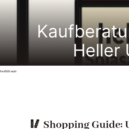
Kaufberatu
Heller
Gefällt mir:
🥢
Shopping Guide: U