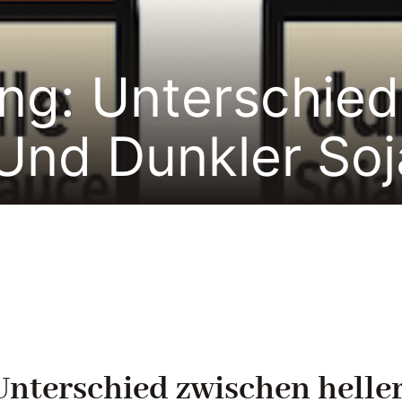
ng: Unterschie
 Und Dunkler So
nterschied zwischen helle