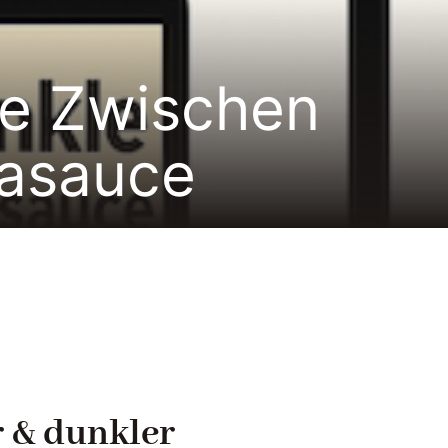
de Zwischen
jasauce
r & dunkler