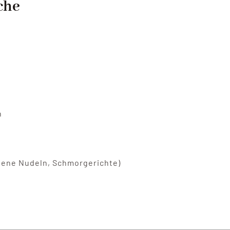
che
n
atene Nudeln, Schmorgerichte)