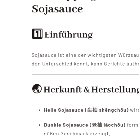
Sojasauce
1️⃣ Einführung
Sojasauce ist eine der wichtigsten Würzsau
den Unterschied kennt, kann Gerichte aut
🌏 Herkunft & Herstellun
Helle Sojasauce (生抽 shēngchōu)
wird
Dunkle Sojasauce (老抽 lǎochōu)
ferme
süßen Geschmack erzeugt.