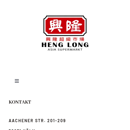
Toggle
Navigation
News
KONTAKT
Über uns
AACHENER STR. 201-209