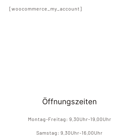
ÜBER UNS
[woocommerce_my_account]
ANFAHRT & KONTAKT
JOBS
Öffnungszeiten
Montag-Freitag: 9.30Uhr-19.00Uhr
Samstag: 9.30Uhr-16.00Uhr