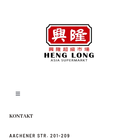
Toggle
Navigation
News
KONTAKT
Über uns
AACHENER STR. 201-209